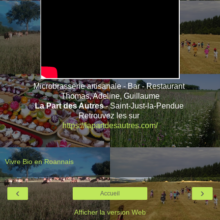
Microbrasserie artisanale - Bar - Restaurant
Thomas, Adeline, Guillaume
La Part des Autres
- Saint-Just-la-Pendue
Retrouvez les sur
https://lapartdesautres.com/
Vivre Bio en Roannais
‹
›
Accueil
Afficher la version Web