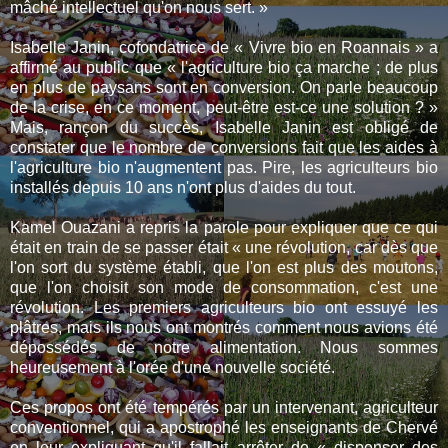
mâché intellectuel qu'on nous sert. »
Isabelle Janin, cofondatrice de « Vivre bio en Roannais » a
affirmé au public que « l'agriculture bio ça marche ; de plus
en plus de paysans sont en conversion. On parle beaucoup
de la crise, en ce moment, peut-être est-ce une solution ? »
Mais, rançon du succès, Isabelle Janin est obligé de
constater que le nombre de conversions fait que les aides à
l'agriculture bio n'augmentent pas. Pire, les agriculteurs bio
installés depuis 10 ans n'ont plus d'aides du tout.
Kamel Ouazani a repris la parole pour expliquer que ce qui
était en train de se passer était « une révolution, car dès que
l'on sort du système établi, que l'on est plus des moutons,
que l'on choisit son mode de consommation, c'est une
révolution. Les premiers agriculteurs bio ont essuyé les
plâtres, mais ils nous ont montrés comment nous avions été
dépossédés de notre alimentation. Nous sommes
heureusement à l'orée d'une nouvelle société.
Ces propos ont été tempérés par un intervenant, agriculteur
conventionnel, qui a apostrophé les enseignants de Chervé
en leur expliquant qu'il fallait arrêter de « dispenser des