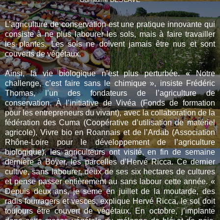
Guillaume DESCAVE
L’agriculture de conservation est une pratique innovante qui
consiste à ne plus labourer les sols, mais à faire travailler
les plantes. Les sols ne doivent jamais être nus et sont
couverts de végétaux.
Ainsi, la vie biologique n’est plus perturbée. « Notre
challenge, c’est faire sans le chimique », insiste Frédéric
Thomas, l’un des fondateurs de l’agriculture de
conservation. À l’initiative de Vivéa (Fonds de formation
pour les entrepreneurs du vivant), avec la collaboration de la
fédération des Cuma (Coopérative d’utilisation de matériel
agricole), Vivre bio en Roannais et de l’Ardab (Association
Rhône-Loire pour le développement de l’agriculture
biologique), les agriculteurs ont visité, en fin de semaine
dernière à Boyer, les parcelles d’Hervé Ricca. Ce dernier
cultive, sans labourer, deux de ses six hectares de cultures
et pense passer entièrement au sans labour cette année. «
Depuis deux ans, je sème en juillet de la moutarde, des
radis fourragers et vesces, explique Hervé Ricca, le sol doit
toujours être couvert de végétaux. En octobre, j’implante