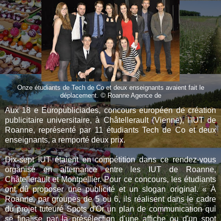
Onze étudiants de Tech de Co et deux enseignants avaient fait le
déplacement. © Roanne Agence de
Aux 18 e Europubliciades, concours européen de création
publicitaire universitaire, à Châtellerault (Vienne), l'IUT de
Roanne, représenté par 11 étudiants Tech de Co et deux
enseignants, a remporté deux prix.
Dix-sept IUT étaient en compétition dans ce rendez-vous
organisé en alternance entre les IUT de Roanne,
Châtellerault et Montpellier. Pour ce concours, les étudiants
ont dû proposer une publicité et un slogan original. « À
Roanne, par groupes de 5 ou 6, ils réalisent dans le cadre
du projet tuteuré Spots d'Or un plan de communication qui
se finalise par la présélection d'une affiche ou d'un spot