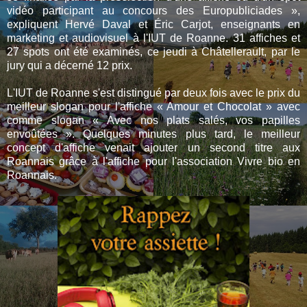
vidéo participant au concours des Europubliciades »,
expliquent Hervé Daval et Éric Carjot, enseignants en
marketing et audiovisuel à l'IUT de Roanne. 31 affiches et
27 spots ont été examinés, ce jeudi à Châtellerault, par le
jury qui a décerné 12 prix.
L'IUT de Roanne s'est distingué par deux fois avec le prix du
meilleur slogan pour l'affiche « Amour et Chocolat » avec
comme slogan « Avec nos plats salés, vos papilles
envoûtées ». Quelques minutes plus tard, le meilleur
concept d'affiche venait ajouter un second titre aux
Roannais grâce à l'affiche pour l'association Vivre bio en
Roannais.