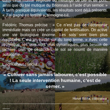
dans cette masse végétale du mélange de blé et de pois,
ainsi que du blé mutique du Brionnais à l’aide d’un semoir. »
À tarifs presque équivalents, les résultats sont déjà présents.
« J’ai gagné en fertilité », témoigne-t-il.
Frédéric Thomas précise : « Ce n’est pas de l’économie
immédiate mais on crée un capital de fertilisation. On active
une vie biologique énorme. Les sols sont bien plus
équilibrés. C’est un travail sur du long terme. » Avec cette
technique, les sols sont plus dynamiques, plus besoin de
jachère, plus de pesticides, le sol se nourrit de manière
autonome.
L’agriculteur conclut :
« Cultiver sans jamais labourer, c’est possible
! La seule intervention humaine, c’est de
semer. »
Hervé Ricca, cultivateur.
-------------------------------------------------------------------------------------
------