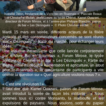
Isabelle Janin, fondatrice de « Vivre bio en Roannais », Pascale Beaux
et Christophe Miolan, professeurs au lycée Chervé, Kamel Ouazani,
directeur de Forum Mirose, et à l’arrière-plan Philippe Blanchin, patron
du bar « Les Dézingués ». © Photo Christian verdet
Mardi 15 mars en soirée, différents acteurs de la filière
agricole et des consommateurs concernés se sont réunis
aux « Dézingués », place du marché, pour échanger leurs
idées.
Une initiative intéressante que celle lancée conjointement
par « Vivre Bio en Roannais », Forum Mirose, le lycée
agricole de Chervé et le bar « Les Dézingués ». Partie du
thème initial du débat, « Alimentation et agriculture, un atout
pour le Roannais », la quarantaine de participants a vite
orienté la question sur « Quel agriculture voulons-nous ? ».
« C'est une révolution ! »
Il faut dire que Kamel Ouazani, patron de Forum Mirose,
avait introduit la soirée de façon très militante : « Nous
sommes tous ici contre Monsanto, la malbouffe et les
expulsions de paysans. Nous voulons sortir du papier