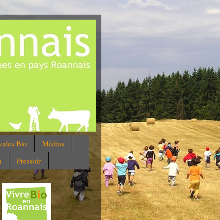
vales Bio
Médias
u
Pressoir