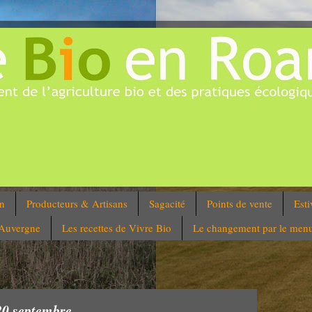
on
Producteurs & Artisans
Sagacité
Points de vente
Esti
'Auvergne
Les recettes de Vivre Bio
Le changement par le men
20 septembre