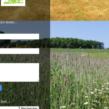
ez-nous...
*
her...