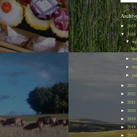
Archive
2025
►
2024
▼
se
▼
Mar
ao
►
fé
►
ja
►
2023
►
2022
►
2021
►
2020
►
2019
►
2018
►
2017
►