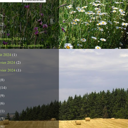
s...
(2)
(5)
ptembre 2024
(1)
ché solidaire, 20 septembre
ût 2024
(1)
vrier 2024
(2)
nvier 2024
(1)
(8)
(14)
(9)
(6)
(1)
(5)
(6)