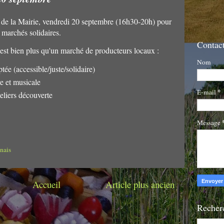
de la Mairie, vendredi 20 septembre (16h30-20h) pour
 marchés solidaires.
Contact
'est bien plus qu'un marché de producteurs locaux :
Nom
ptée (accessible/juste/solidaire)
e et musicale
*
E-mail
teliers découverte
Message
nais
Accueil
Article plus ancien
Recherc