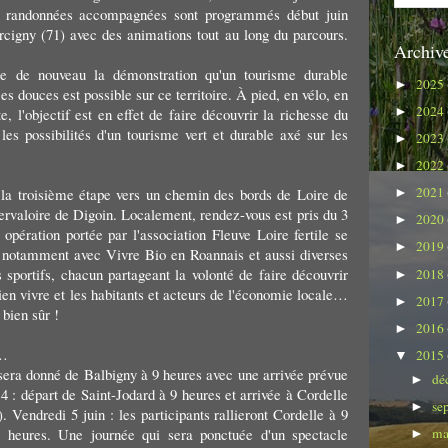
de randonnées accompagnées sont programmés début juin
rcigny (71) avec des animations tout au long du parcours.
Archive
ire de nouveau la démonstration qu'un tourisme durable
2025
►
es douces est possible sur ce territoire. À pied, en vélo, en
2024
►
, l'objectif est en effet de faire découvrir la richesse du
t les possibilités d'un tourisme vert et durable axé sur les
2023
►
2022
►
2021
a la troisième étape vers un chemin des bords de Loire de
►
ervaloire de Digoin. Localement, rendez-vous est pris du 3
2020
►
 opération portée par l'association Fleuve Loire fertile se
2019
►
n notamment avec Vivre Bio en Roannais et aussi diverses
 sportifs, chacun partageant la volonté de faire découvrir
2018
►
ien vivre et les habitants et acteurs de l'économie locale…
2017
►
bien sûr !
2016
►
e…
2015
▼
 sera donné de Balbigny à 9 heures avec une arrivée prévue
dé
►
4 : départ de Saint-Jodard à 9 heures et arrivée à Cordelle
se
►
. Vendredi 5 juin : les participants rallieront Cordelle à 9
ma
heures. Une journée qui sera ponctuée d'un spectacle
►