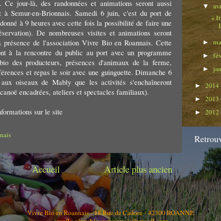
. Ce jour-là, des randonnées et animations seront aussi
av
▼
 à Semur-en-Brionnais. Samedi 6 juin, c'est du port de
« I
onné à 9 heures avec cette fois la possibilité de faire une
éservation). De nombreuses visites et animations seront
ma
 présence de l'association Vivre Bio en Roannais. Cette
►
ont à la rencontre du public au port avec un programme
fé
►
bio des producteurs, présences d'animaux de la ferme,
ja
►
nférences et repas le soir avec une guinguette. Dimanche 6
e aux oiseaux de Mably que les activités s'enchaîneront
2014
►
canoë encadrées, ateliers et spectacles familiaux).
2013
►
nformations sur le site
2012
►
nais
Retrouv
Accueil
Article plus ancien
Vivre Bio en Roannais - 18 Rue de Cadore - 42300 ROANNE