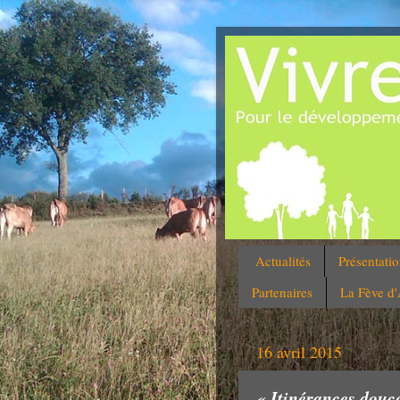
Actualités
Présentati
Partenaires
La Fève d
16 avril 2015
« Itinérances douce