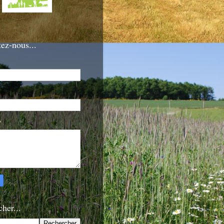
ez-nous...
*
her...