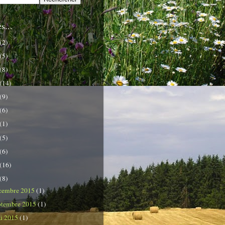
s...
(2)
(5)
(8)
(14)
(9)
(6)
(1)
(5)
(6)
(16)
(8)
cembre 2015
(1)
ptembre 2015
(1)
i 2015
(1)