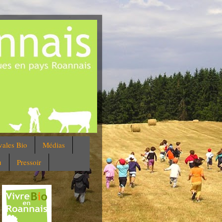
vales Bio
Médias
u
Pressoir