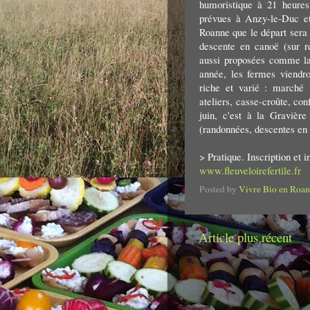
humoristique à 21 heures
prévues à Anzy-le-Duc et
Roanne que le départ sera d
descente en canoë (sur r
aussi proposées comme la
année, les fermes viendr
riche et varié : marché 
ateliers, casse-croûte, co
juin, c'est à la Gravièr
(randonnées, descentes en 
> Pratique. Inscription et i
www.fleuveloirefertile.fr
Posted by
Vivre Bio en Roan
Article plus récent