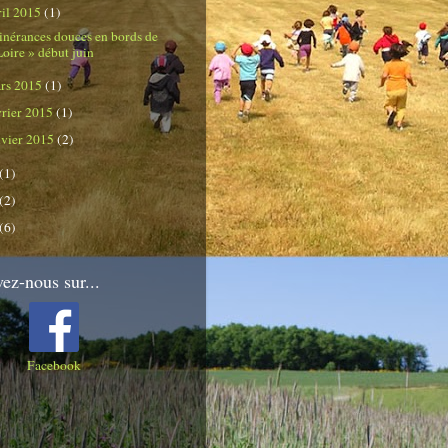
ril 2015
(1)
tinérances douces en bords de
Loire » début juin
rs 2015
(1)
vrier 2015
(1)
nvier 2015
(2)
(1)
(2)
(6)
ez-nous sur...
Facebook