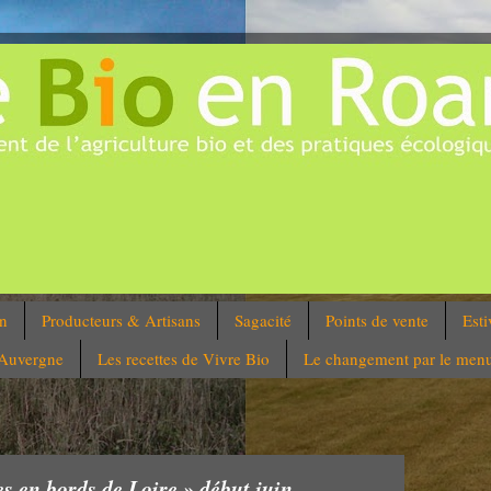
on
Producteurs & Artisans
Sagacité
Points de vente
Esti
'Auvergne
Les recettes de Vivre Bio
Le changement par le men
s en bords de Loire » début juin