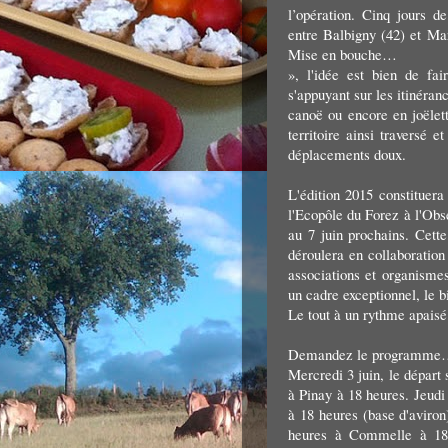
l’opération. Cinq jours 
entre Balbigny (42) et Ma
Mise en bouche…
», l'idée est bien de fa
s'appuyant sur les itinéranc
canoë ou encore en joëlette
territoire ainsi traversé e
déplacements doux.
L'édition 2015 constituer
l'Ecopôle du Forez à l'Obs
au 7 juin prochains. Cette
déroulera en collaboratio
associations et organismes
un cadre exceptionnel, le b
Le tout à un rythme apaisé 
Demandez le programm
Mercredi 3 juin, le départ
à Pinay à 18 heures. Jeudi 
à 18 heures (base d'aviron)
heures à Commelle à 18 