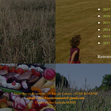
2017
►
2016
►
2015
►
2014
►
2013
►
2012
►
Retrouv
Vivre Bio en Roannais - 18 Rue de Cadore - 42300 ROANNE
email : vivrebioenroannais@gmail.com
Crédit photos Isabelle JANIN