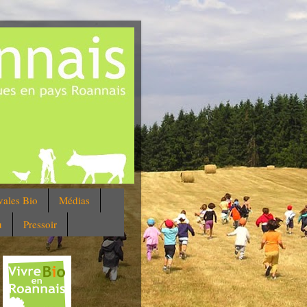
vales Bio
Médias
u
Pressoir