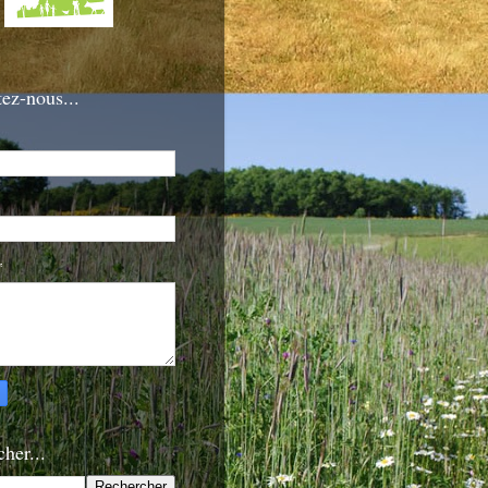
ez-nous...
*
her...