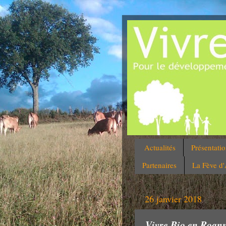
Actualités
Présentati
Partenaires
La Fève d
26 janvier 2018
Vivre Bio en Roanna