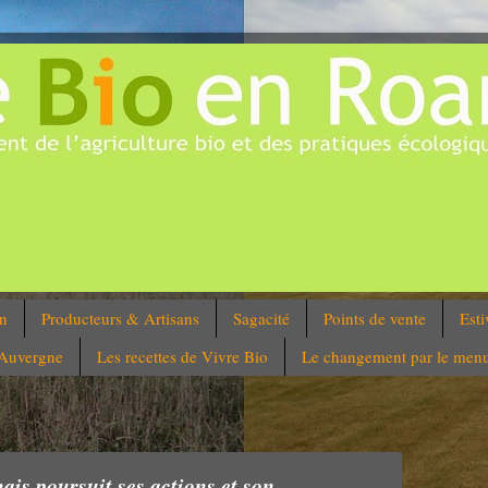
on
Producteurs & Artisans
Sagacité
Points de vente
Esti
'Auvergne
Les recettes de Vivre Bio
Le changement par le men
is poursuit ses actions et son