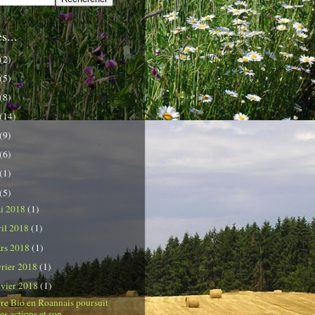
s...
(2)
(5)
(8)
(14)
(9)
(6)
(1)
(5)
i 2018
(1)
ril 2018
(1)
rs 2018
(1)
vrier 2018
(1)
nvier 2018
(1)
re Bio en Roannais poursuit
es actions et son ...