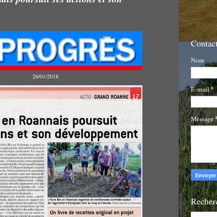
Contact
Nom
26/01/2018
*
E-mail
Message
Recherc