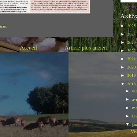
Archive
2025
nais
►
2024
►
2023
►
Accueil
Article plus ancien
2022
►
2021
►
2020
►
2019
►
2018
▼
ma
►
av
►
ma
►
fé
►
ja
▼
Viv
s